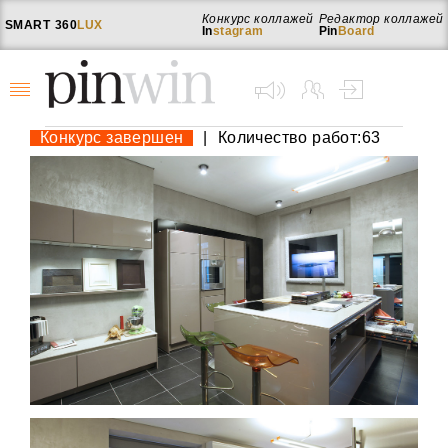
Конкурс коллажей
Редактор коллажей
SMART
360
LUX
In
stagram
Pin
Board
Конкурс завершен
|
Количество работ:63