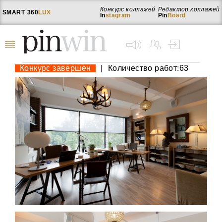
Конкурс коллажей
Редактор коллажей
SMART
360
LUX
In
stagram
Pin
Board
Конкурс завершен
|
Количество работ:63