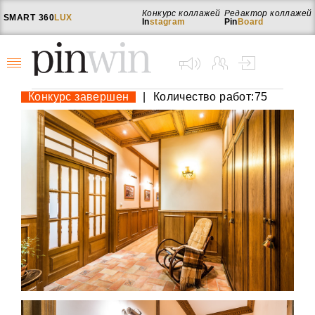
Конкурс коллажей
Редактор коллажей
SMART
360
LUX
In
stagram
Pin
Board
Конкурс завершен
|
Количество работ:75