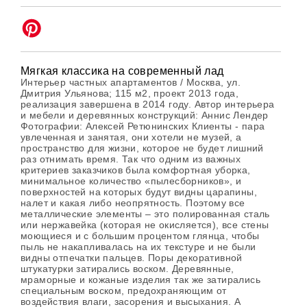
Мягкая классика на современный лад
Интерьер частных апартаментов / Москва, ул.
Дмитрия Ульянова; 115 м2, проект 2013 года,
реализация завершена в 2014 году. Автор интерьера
и мебели и деревянных конструкций: Аннис Лендер
Фотографии: Алексей Ретюнинских Клиенты - пара
увлеченная и занятая, они хотели не музей, а
пространство для жизни, которое не будет лишний
раз отнимать время. Так что одним из важных
критериев заказчиков была комфортная уборка,
минимальное количество «пылесборников», и
поверхностей на которых будут видны царапины,
налет и какая либо неопрятность. Поэтому все
металлические элементы – это полированная сталь
или нержавейка (которая не окисляется), все стены
моющиеся и с большим процентом глянца, чтобы
пыль не накапливалась на их текстуре и не были
видны отпечатки пальцев. Поры декоративной
штукатурки затирались воском. Деревянные,
мраморные и кожаные изделия так же затирались
специальным воском, предохраняющим от
воздействия влаги, засорения и высыхания. А