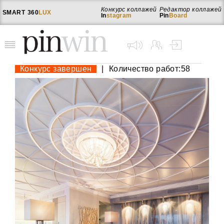
Конкурс коллажей
Редактор коллажей
SMART
360
LUX
In
stagram
Pin
Board
Конкурс завершен
|
Количество работ:58