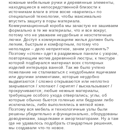
кожаные мебельные ручки и деревянные элементы,
находящиеся в непосредственной близости к
источникам влаги в этом воске «варились» по
специальной технологии, чтобы максимально
впустить защиту в поры материала.
Коммуникационный короба мы зачастую не зашиваем
формально в те же материалы, что и все вокруг,
потому что не уважаем неудобные и неэстетичные
лючки. Доступ к коммуникациям жилья должен быть
легким, быстрым и комфортным, потому что
неполадки – дело неприятное, зачем усложнять?
Поэтому «стояк» одет в раздвижные панели с узором,
повторяющим мотив деревянной люстры, к текстуре
которой подбирался материал всех столярных
изделий интерьера ванной. Так же было учтено
пожелание не сталкиваться с неудобными ящичками
или другими элементами, которые неудобно
выдвигаются / сложно открываются или неплотно
закрываются / хлопают / скрипят / выскальзывают /
прокручиваются; любые нежные материалы,
требующие особого ухода отвергались; углы, об
которые обычно бьются голенью или бедрами либо
исключались, либо выполнялись в мягкой коже.
Поэтому вся мебель и технологичные узлы были
решены убедительно и функционально, оборудованы
доводчиками, защелками и амортизаторами. Ну а там
где не удавалось подобрать стандартные решения,
мы создавали что-то новое.