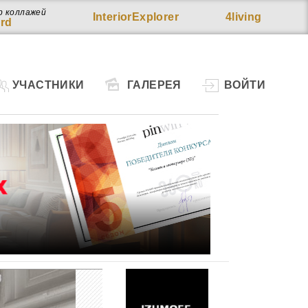
р коллажей
InteriorExplorer
4living
rd
УЧАСТНИКИ
ГАЛЕРЕЯ
ВОЙТИ