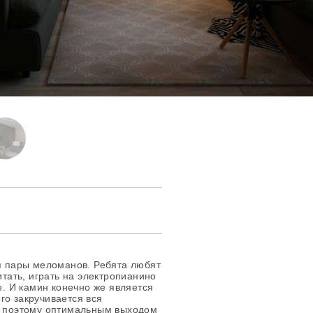
ля пары меломанов. Ребята любят
итать, играть на электропианино
е. И камин конечно же является
го закручивается вся
я, поэтому оптимальным выходом