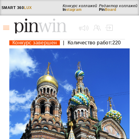
Конкурс коллажей
Редактор коллажей
SMART
360
LUX
In
stagram
Pin
Board
Конкурс завершен
|
Количество работ:220