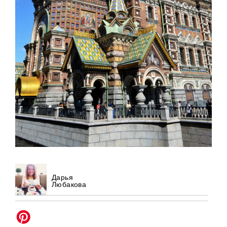
Дарья
Любакова