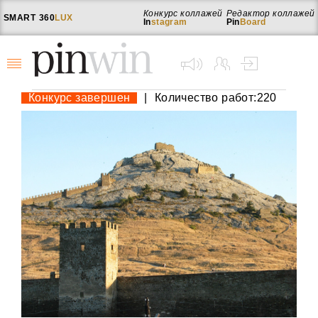
Конкурс коллажей
Редактор коллажей
SMART
360
LUX
In
stagram
Pin
Board
Конкурс завершен
|
Количество работ:220