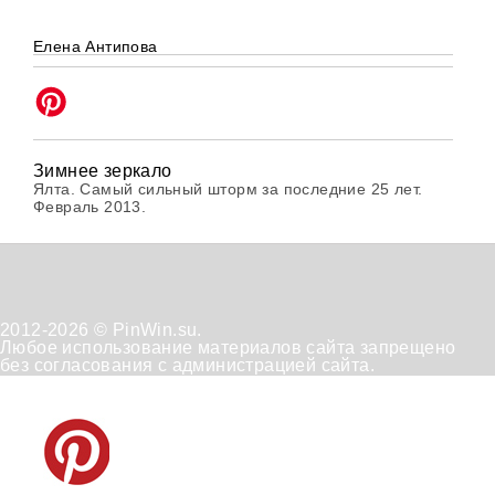
Елена Антипова
Зимнее зеркало
Ялта. Самый сильный шторм за последние 25 лет.
Февраль 2013.
2012-2026 © PinWin.su.
Любое использование материалов сайта запрещено
без согласования с администрацией сайта.
Техническая
Положение
Отказ от
поддержка
по
получения
обработке
рассылок
персональных
данных