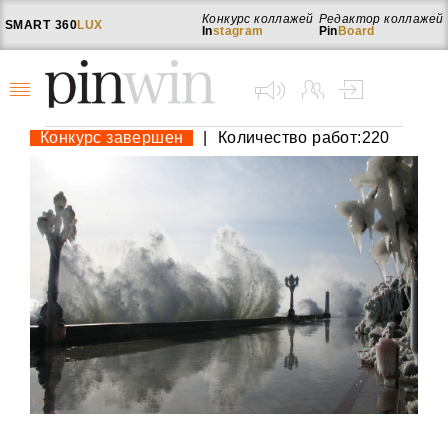
Конкурс коллажей
Редактор коллажей
SMART
360
LUX
In
stagram
Pin
Board
Конкурс завершен
|
Количество работ:220