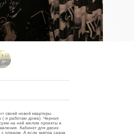
нт своей новой квартиры.
( я работаю дома). Черная
исуем на ней мелом проекты и
авления. Кабинет для двоих.
к с пледом. А если завтра сдача