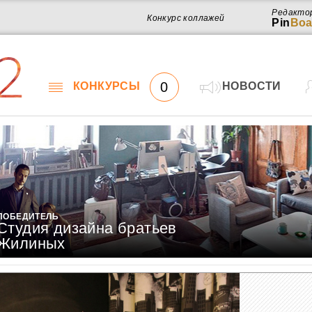
Редакто
Конкурс коллажей
Pin
Boa
2
0
КОНКУРСЫ
НОВОСТИ
ПОБЕДИТЕЛЬ
Студия дизайна братьев
Жилиных
Работ