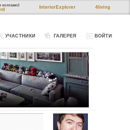
р коллажей
InteriorExplorer
4living
rd
УЧАСТНИКИ
ГАЛЕРЕЯ
ВОЙТИ