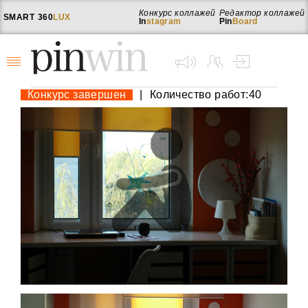
Конкурс коллажей
Редактор коллажей
SMART
360
LUX
In
stagram
Pin
Board
Конкурс завершен
|
Количество работ:40