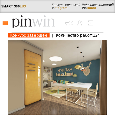
Конкурс коллажей
Редактор коллажей
SMART
360
LUX
In
stagram
Pin
Board
Конкурс завершен
|
Количество работ:124