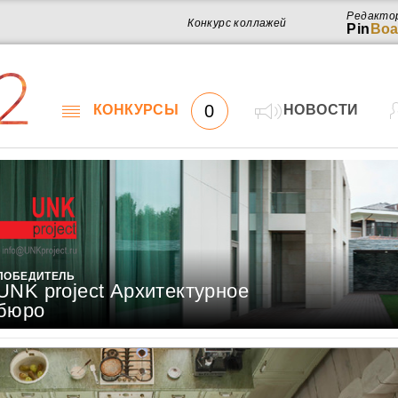
Редакто
Конкурс коллажей
Pin
Boa
2
0
КОНКУРСЫ
НОВОСТИ
ПОБЕДИТЕЛЬ
UNK project Архитектурное
бюро
Работ