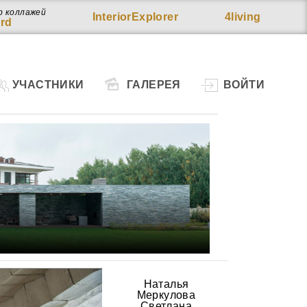
р коллажей
InteriorExplorer
4living
rd
УЧАСТНИКИ
ГАЛЕРЕЯ
ВОЙТИ
Наталья
Меркулова
Светлана