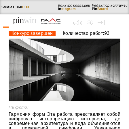
Конкурс коллажей
Редактор коллажей
SMART
360
LUX
In
stagram
Pin
Board
Конкурс завершен
|
Количество работ:93
На фото:
Гармония форм Эта работа представляет собой
цифровую интерпретацию интерьера, где
современная архитектура и вода объединяются
в прекрасной симфонии. Уникальное