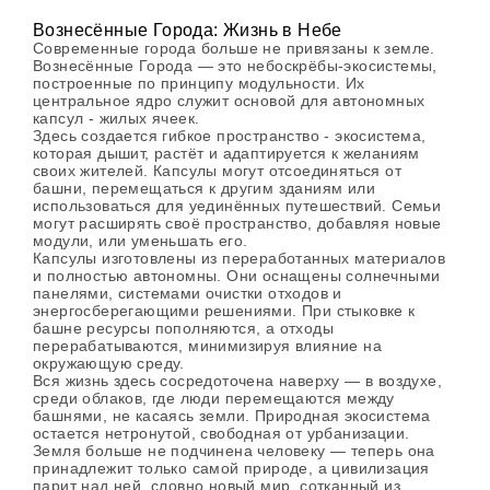
Вознесённые Города: Жизнь в Небе
Современные города больше не привязаны к земле.
Вознесённые Города — это небоскрёбы-экосистемы,
построенные по принципу модульности. Их
центральное ядро служит основой для автономных
капсул - жилых ячеек.
Здесь создается гибкое пространство - экосистема,
которая дышит, растёт и адаптируется к желаниям
своих жителей. Капсулы могут отсоединяться от
башни, перемещаться к другим зданиям или
использоваться для уединённых путешествий. Семьи
могут расширять своё пространство, добавляя новые
модули, или уменьшать его.
Капсулы изготовлены из переработанных материалов
и полностью автономны. Они оснащены солнечными
панелями, системами очистки отходов и
энергосберегающими решениями. При стыковке к
башне ресурсы пополняются, а отходы
перерабатываются, минимизируя влияние на
окружающую среду.
Вся жизнь здесь сосредоточена наверху — в воздухе,
среди облаков, где люди перемещаются между
башнями, не касаясь земли. Природная экосистема
остается нетронутой, свободная от урбанизации.
Земля больше не подчинена человеку — теперь она
принадлежит только самой природе, а цивилизация
парит над ней, словно новый мир, сотканный из