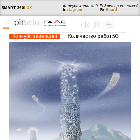
Конкурс коллажей
Редактор коллажей
SMART
360
LUX
In
stagram
Pin
Board
Конкурс завершен
|
Количество работ:93