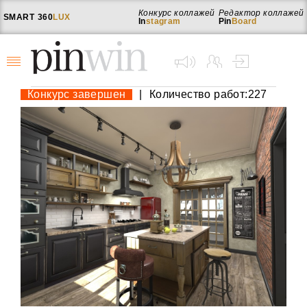
Конкурс коллажей
Редактор коллажей
SMART
360
LUX
In
stagram
Pin
Board
Конкурс завершен
|
Количество работ:227