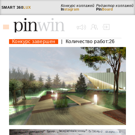
Конкурс коллажей
Редактор коллажей
SMART
360
LUX
In
stagram
Pin
Board
Конкурс завершен
|
Количество работ:26