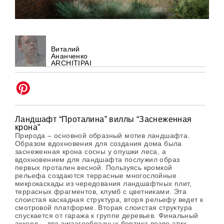
Виталий
Ананченко
ARCHITIPAI
Ландшафт “Проталина” виллы “Заснеженная
крона”
Природа – основной образный мотив ландшафта.
Образом вдохновения для создания дома была
заснеженная крона сосны у опушки леса, а
вдохновением для ландшафта послужил образ
первых проталин весной. Пользуясь кромкой
рельефа создаются террасные многослойные
микрокаскады из чередования ландшафтных плит,
террасных фрагментов, клумб с цветниками. Эта
слоистая каскадная структура, вторя рельефу ведет к
смотровой платформе. Вторая слоистая структура
спускается от гаража к группе деревьев. Финальный
аккорд – два зигзагообразных бортика возле этих