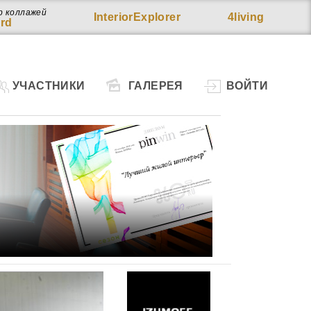
р коллажей
InteriorExplorer
4living
rd
УЧАСТНИКИ
ГАЛЕРЕЯ
ВОЙТИ