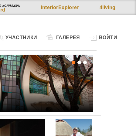
р коллажей
InteriorExplorer
4living
rd
УЧАСТНИКИ
ГАЛЕРЕЯ
ВОЙТИ