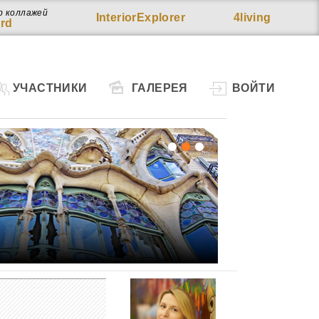
р коллажей
InteriorExplorer
4living
rd
УЧАСТНИКИ
ГАЛЕРЕЯ
ВОЙТИ