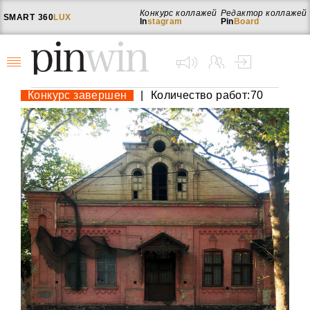
Конкурс коллажей
Редактор коллажей
SMART
360
LUX
In
stagram
Pin
Board
Конкурс завершен
|
Количество работ:70