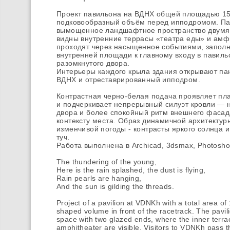
Проект павильона на ВДНХ общей площадью 150
подковообразный объём перед ипподромом. Па
вымощенное ландшафтное пространство двумя 
видны внутренние террасы «театра еды» и амф
проходят через насыщенное событиями, заполн
внутренней площади к главному входу в павиль
разомкнутого двора.
Интерьеры каждого крыла здания открывают па
ВДНХ и отреставрированный ипподром.
Контрастная черно-белая подача проявляет пл
и подчеркивает непрерывный силуэт кровли —
двора и более спокойный ритм внешнего фасад
контексту места. Образ динамичной архитекту
изменчивой погоды - контрасты яркого солнца и
туч.
Работа выполнена в Archicad, 3dsmax, Photosho
The thundering of the young,
Here is the rain splashed, the dust is flying,
Rain pearls are hanging,
And the sun is gilding the threads.
Project of a pavilion at VDNKh with a total area of
shaped volume in front of the racetrack. The pav
space with two glazed ends, where the inner terrac
amphitheater are visible. Visitors to VDNKh pass th