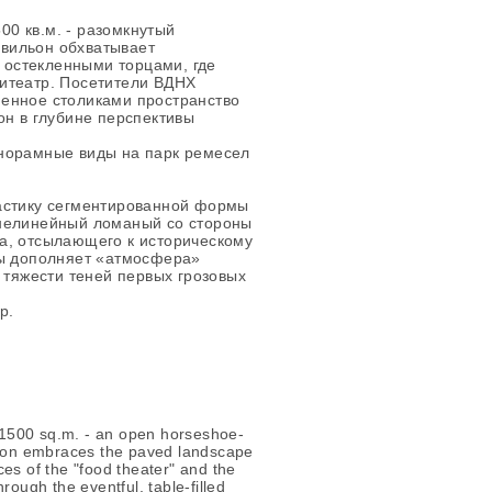
0 кв.м. - разомкнутый
вильон обхватывает
остекленными торцами, где
итеатр. Посетители ВДНХ
енное столиками пространство
он в глубине перспективы
норамные виды на парк ремесел
астику сегментированной формы
 нелинейный ломаный со стороны
а, отсылающего к историческому
ры дополняет «атмосфера»
 тяжести теней первых грозовых
p.
 ​​1500 sq.m. - an open horseshoe-
ilion embraces the paved landscape
es of the "food theater" and the
rough the eventful, table-filled