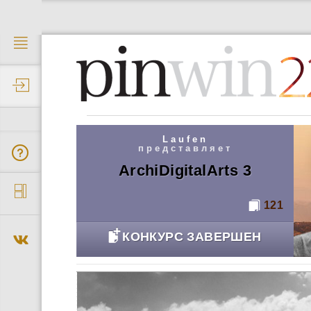
2
Laufen
представляет
ArchiDigitalArts 3
121
КОНКУРС ЗАВЕРШЕН