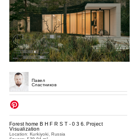
Павел
Сластников
Forest home B H F R S T - 0 3 6. Project
Visualization
Location: Kurkiyoki, Russia