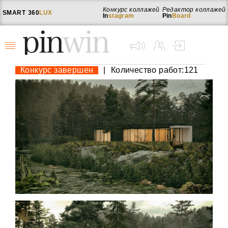
Конкурс коллажей
Редактор коллажей
SMART
360
LUX
In
stagram
Pin
Board
Конкурс завершен
|
Количество работ:121