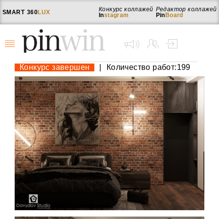
Конкурс коллажей
Редактор коллажей
SMART
360
LUX
In
stagram
Pin
Board
Конкурс завершен
|
Количество работ:199