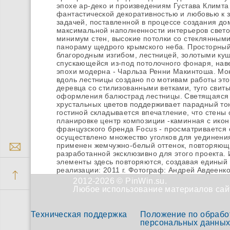
эпохе ар-деко и произведениям Густава Климта
фантастической декоративностью и любовью к 
задачей, поставленной в процессе создания до
максимальной наполненности интерьеров свето
минимум стен, высокие потолки со стеклянны
панораму щедрого крымского неба. Просторный
благородным изгибом, лестницей, золотыми ку
спускающейся из-под потолочного фонаря, наве
эпохи модерна - Чарльза Ренни Макинтоша. М
вдоль лестницы создано по мотивам работы это
деревца со стилизованными ветками, туго свиты
оформления балюстрад лестницы. Светящаяся 
хрустальных цветов поддерживает парадный тон
гостиной складывается впечатление, что стены 
планировке центр композиции -каминная с икон
французского бренда Focus - просматривается 
осуществлено множество уголков для уединен
применен жемчужно-белый оттенок, повторяющи
разработанной эксклюзивно для этого проекта.
элементы здесь повторяются, создавая единый
реализации: 2011 г. Фотограф: Андрей Авдеенк
2012-2026 © PinWin.su.
Любое использование материалов сайт
Техническая поддержка
Положение по обрабо
персональных данны