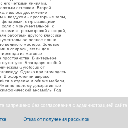
 с его четкими линиями,
золотым оттенкам. Второй
ма, явилось достижение
м и воздухом - просторные залы,
ми фонарями, открывающими
 холл с монументальной, с
шетками и трехметровой люстрой,
ян работами другого классика
онументальное лепное панно
го великого мастера. Золотые
ми в спирали, взяты для
гирлянда из матовых
 пространства. В интерьере
отсутствуют. Благодаря особой
ническим Gyrofocus от
отовсюду. Однако при этом здесь
ия. В оформлении широко
йся в отделке и обивке мебели,
 Именно поэтому декоративные
 симфонический ансамбль. Год
о
а запрещено без согласования с администрацией сайта
тке
Отказ от получения рассылок
х