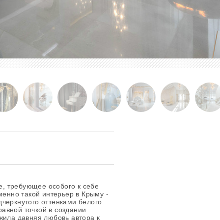
ие, требующее особого к себе
менно такой интерьер в Крыму -
черкнутого оттенками белого
авной точкой в создании
жила давняя любовь автора к