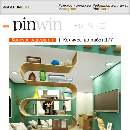
Конкурс коллажей
Редактор коллажей
SMART
360
LUX
In
stagram
Pin
Board
Конкурс завершен
|
Количество работ:177