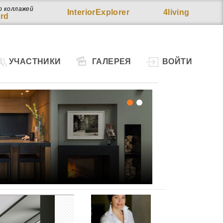
р коллажей
InteriorExplorer
4living
rd
УЧАСТНИКИ
ГАЛЕРЕЯ
ВОЙТИ