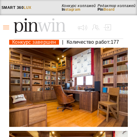
Конкурс коллажей
Редактор коллажей
SMART
360
LUX
In
stagram
Pin
Board
Конкурс завершен
|
Количество работ:177