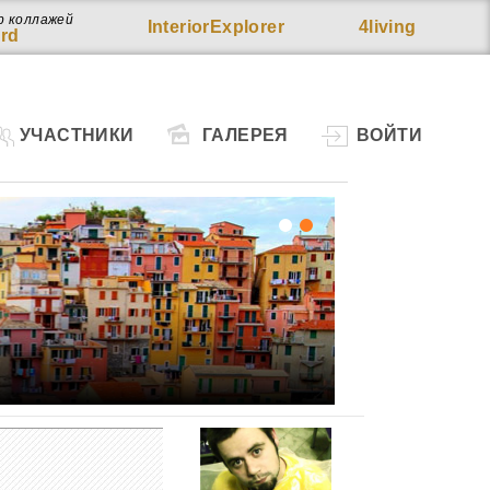
р коллажей
InteriorExplorer
4living
rd
УЧАСТНИКИ
ГАЛЕРЕЯ
ВОЙТИ