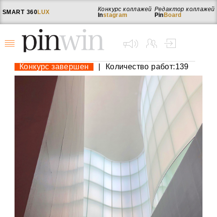
Конкурс коллажей
Редактор коллажей
SMART
360
LUX
In
stagram
Pin
Board
Конкурс завершен
|
Количество работ:139