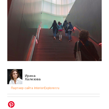
Ирина
Халезова
Партнер сайта InteriorExplorer.ru