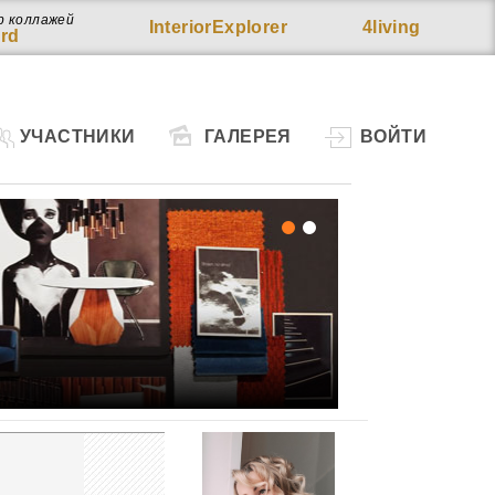
р коллажей
InteriorExplorer
4living
rd
УЧАСТНИКИ
ГАЛЕРЕЯ
ВОЙТИ