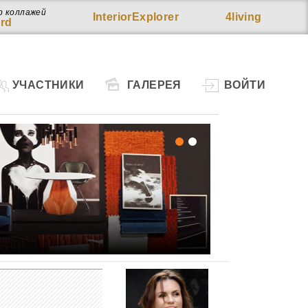
р коллажей
InteriorExplorer
4living
rd
УЧАСТНИКИ
ГАЛЕРЕЯ
ВОЙТИ