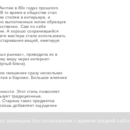
Англии в 80х годах прошлого
 В то время в обществе стал
им стилям в интерьере, и
чно выполненные копии образцов
сственно. Сам по себе
вие. А хорошо сохранившийся
ате мастера стали использовать
остаривания вещей, имитируя
ых рынках», приводила их в
му миру через интернет-
ёртый блеск).
ное смешение сразу нескольких
нтаж и барокко. Большое влияние
нности. Этот стиль позволяет
ьзует традиционные,
. Старина таких предметов
роскошь добавляет ощущение
а запрещено без согласования с администрацией сайта