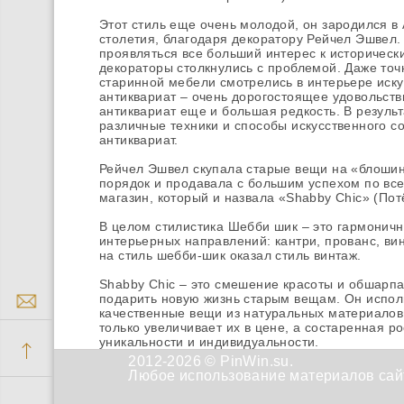
Этот стиль еще очень молодой, он зародился в 
столетия, благодаря декоратору Рейчел Эшвел.
проявляться все больший интерес к историческ
декораторы столкнулись с проблемой. Даже то
старинной мебели смотрелись в интерьере иску
антиквариат – очень дорогостоящее удовольст
антиквариат еще и большая редкость. В результ
различные техники и способы искусственного с
антиквариат.
Рейчел Эшвел скупала старые вещи на «блошин
порядок и продавала с большим успехом по все
магазин, который и назвала «Shabby Chic» (Пот
В целом стилистика Шебби шик – это гармонич
интерьерных направлений: кантри, прованс, ви
на стиль шебби-шик оказал стиль винтаж.
Shabby Chic – это смешение красоты и обшарпа
подарить новую жизнь старым вещам. Он испол
качественные вещи из натуральных материалов
только увеличивает их в цене, а состаренная 
уникальности и индивидуальности.
2012-2026 © PinWin.su.
Любое использование материалов сайт