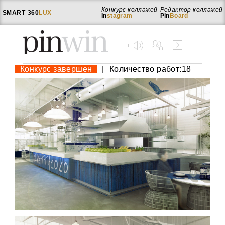
Конкурс коллажей
Редактор коллажей
SMART
360
LUX
In
stagram
Pin
Board
Конкурс завершен
|
Количество работ:18