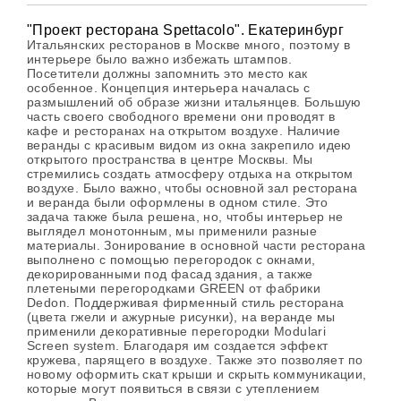
"Проект ресторана Spettacolo". Екатеринбург
Итальянских ресторанов в Москве много, поэтому в
интерьере было важно избежать штампов.
Посетители должны запомнить это место как
особенное. Концепция интерьера началась с
размышлений об образе жизни итальянцев. Большую
часть своего свободного времени они проводят в
кафе и ресторанах на открытом воздухе. Наличие
веранды с красивым видом из окна закрепило идею
открытого пространства в центре Москвы. Мы
стремились создать атмосферу отдыха на открытом
воздухе. Было важно, чтобы основной зал ресторана
и веранда были оформлены в одном стиле. Это
задача также была решена, но, чтобы интерьер не
выглядел монотонным, мы применили разные
материалы. Зонирование в основной части ресторана
выполнено с помощью перегородок с окнами,
декорированными под фасад здания, а также
плетеными перегородками GREEN от фабрики
Dedon. Поддерживая фирменный стиль ресторана
(цвета гжели и ажурные рисунки), на веранде мы
применили декоративные перегородки Modulari
Screen system. Благодаря им создается эффект
кружева, парящего в воздухе. Также это позволяет по
новому оформить скат крыши и скрыть коммуникации,
которые могут появиться в связи с утеплением