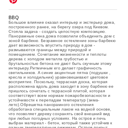
BBQ
Большое влияние оказал интерьер и экстерьер дома,
построенного ранее, на берегу озера под Киевом.
Стояла задача - создать целостную композицию.
Панорамные окна дома позволили объединить дом с
зоной барбекю. Безрамное остекление зоны барбекю
дает возможность впустить природу в дом -
размываются границы между природой и
помещением. Сочетание жизненности и теплоты
дерева с холодом металла грубостью и
брутальностью бетона не дают быть скучным этому
интерьеру.Ритмичным его делает графичность
светильников. А синие акцентные пятна (подушки ,
кресла и холодильник) уравновешивают цветовое
восприятие. Поскольку, террасная доска, которая
расположена вдоль дома заходит в зону барбекю ее
пришлось сочетать с террасной плитой, которая
соответствует всем нормам пожаробезопасности и
устойчивости к перепадам температур (зима-
лето).Обрешетка панорамного остекления
обработана специальным лаком на водной основе,
что позволяет дереву сохранять свой внешний вид
при любых погодных условиях. На остров и печь
выбран материал - бетон, который также устойчив к
разным температурным режимам. Остров покрыт