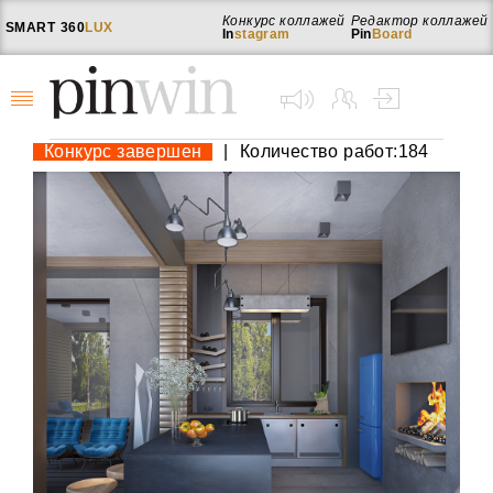
Конкурс коллажей
Редактор коллажей
SMART
360
LUX
In
stagram
Pin
Board
Конкурс завершен
|
Количество работ:184