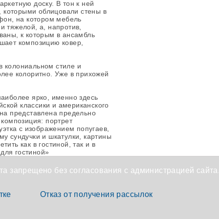
ркетную доску. В тон к ней
 которыми облицовали стены в
 фон, на котором мебель
и тяжелой, а, напротив,
ваны, к которым в ансамбль
ршает композицию ковер,
в колониальном стиле и
олее колоритно. Уже в прихожей
наиболее ярко, именно здесь
ской классики и американского
Она представлена предельно
 композиция: портрет
туэтка с изображением попугаев,
му сундучки и шкатулки, картины
ить как в гостиной, так и в
для гостиной»
а запрещено без согласования с администрацией сайта
тке
Отказ от получения рассылок
х