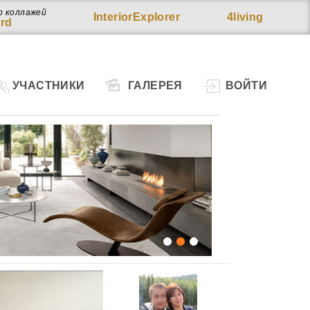
р коллажей
InteriorExplorer
4living
rd
УЧАСТНИКИ
ГАЛЕРЕЯ
ВОЙТИ