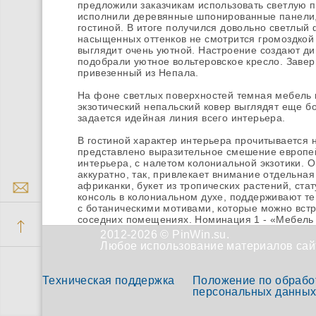
предложили заказчикам использовать светлую па
исполнили деревянные шпонированные панели,
гостиной. В итоге получился довольно светлый
насыщенных оттенков не смотрится громоздкой 
выглядит очень уютной. Настроение создают ди
подобрали уютное вольтеровское кресло. Заве
привезенный из Непала.
На фоне светлых поверхностей темная мебель 
экзотический непальский ковер выглядят еще б
задается идейная линия всего интерьера.
В гостиной характер интерьера прочитывается 
представлено выразительное смешение европей
интерьера, с налетом колониальной экзотики. 
аккуратно, так, привлекает внимание отдельная
африканки, букет из тропических растений, ста
консоль в колониальном духе, поддерживают те
с ботаническими мотивами, которые можно встрет
соседних помещениях. Номинация 1 - «Мебель 
2012-2026 © PinWin.su.
Любое использование материалов сайт
Техническая поддержка
Положение по обрабо
персональных данны