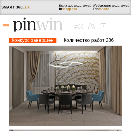
Конкурс коллажей
Редактор коллажей
SMART
360
LUX
In
stagram
Pin
Board
Конкурс завершен
|
Количество работ:286