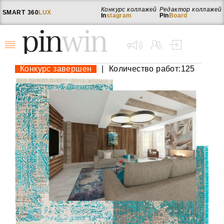
Конкурс коллажей
Редактор коллажей
SMART
360
LUX
In
stagram
Pin
Board
Конкурс завершен
|
Количество работ:125