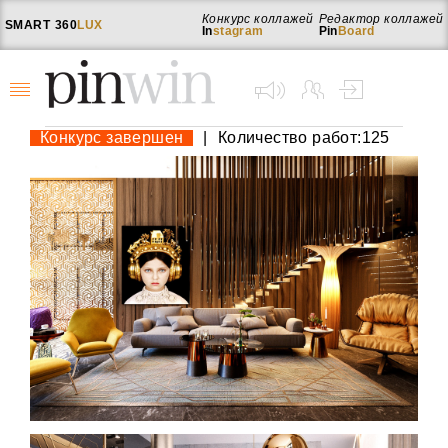
Конкурс коллажей
Редактор коллажей
SMART
360
LUX
In
stagram
Pin
Board
Конкурс завершен
|
Количество работ:125