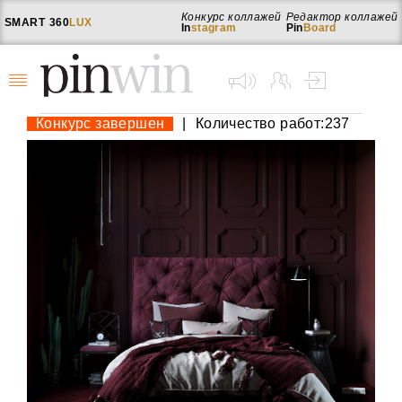
Конкурс коллажей
Редактор коллажей
SMART
360
LUX
In
stagram
Pin
Board
Конкурс завершен
|
Количество работ:237