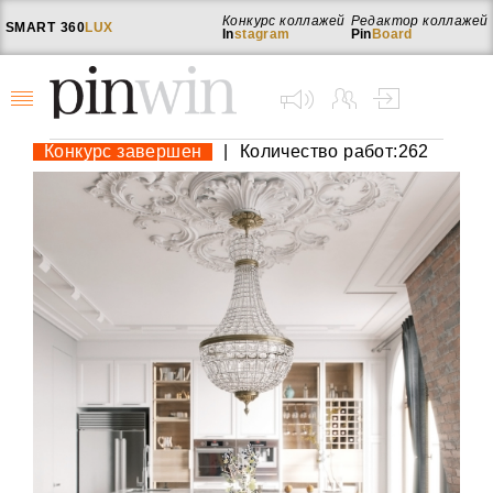
Конкурс коллажей
Редактор коллажей
SMART
360
LUX
In
stagram
Pin
Board
Конкурс завершен
|
Количество работ:262