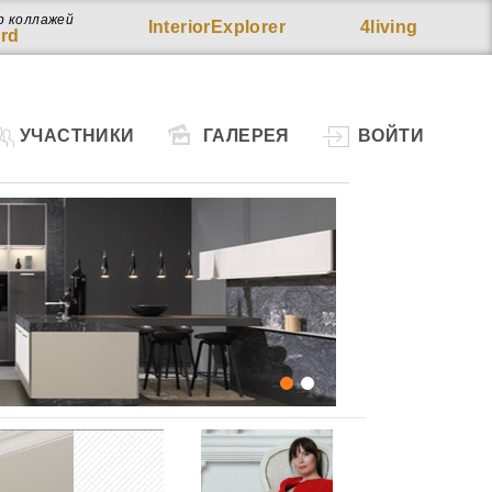
р коллажей
InteriorExplorer
4living
rd
УЧАСТНИКИ
ГАЛЕРЕЯ
ВОЙТИ