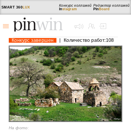
Конкурс коллажей
Редактор коллажей
SMART
360
LUX
In
stagram
Pin
Board
Конкурс завершен
|
Количество работ:108
На фото: