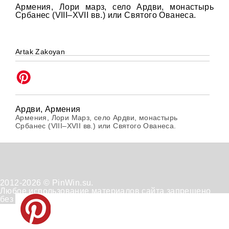
Армения, Лори марз, село Ардви, монастырь
Србанес (VIII–XVII вв.) или Святого Ованеса.
Artak Zakoyan
Ардви, Армения
Армения, Лори Марз, село Ардви, монастырь
Србанес (VIII–XVII вв.) или Святого Ованеса.
2012-2026 © PinWin.su.
Любое использование материалов сайта запрещено
без согласования с администрацией сайта.
Техническая
Положение
Отказ от
поддержка
по
получения