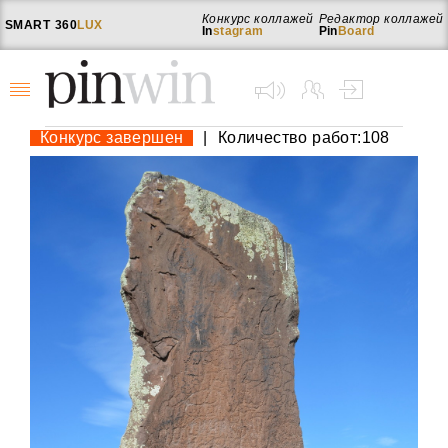
Конкурс коллажей
Редактор коллажей
SMART
360
LUX
In
stagram
Pin
Board
Конкурс завершен
|
Количество работ:108