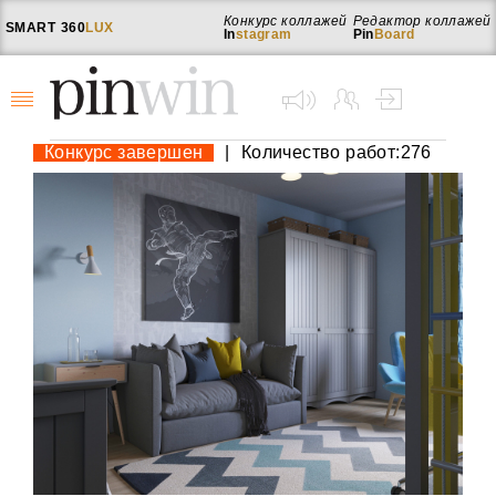
Конкурс коллажей
Редактор коллажей
SMART
360
LUX
In
stagram
Pin
Board
Конкурс завершен
|
Количество работ:276