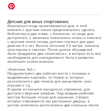
Детская для юных спортсменок.
Изначально когда проектировался дом, в этой
комнате с круглым окном предполагалось сделать
библиотеку в два этажа, с балконом, но когда дом
достроился, у заказчика поменялись планы и комната
с круглым окном теперь детская спальня для двух
девочек 4-х лет. Высота потолков 3,5 метра, комната
просторная и светлая. После долгих обсуждений
было придумано два «комплекса», в которых есть все
необходимое для повседневного быта и развития
маленьких хозяек комнаты.
«Комплекс №1»:
Предусмотрено два рабочих места с полками и
выдвижными ящиками, по бокам от которых
располагается два пенала для канцелярии, книг,
игрушек и т.д.
В одном из пеналов находиться стремянка, для
доступа к верхнем шкафам. Над каждым рабочим
местом большие отсеки для хранения, створки
которых открываются как распашные дверцы, в
центре комплекса расположены два спальных места.