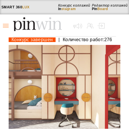
Конкурс коллажей
Редактор коллажей
SMART
360
LUX
In
stagram
Pin
Board
Конкурс завершен
|
Количество работ:276