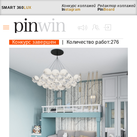
Конкурс коллажей
Редактор коллажей
SMART
360
LUX
In
stagram
Pin
Board
Конкурс завершен
|
Количество работ:276