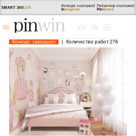
Конкурс коллажей
Редактор коллажей
SMART
360
LUX
In
stagram
Pin
Board
Конкурс завершен
|
Количество работ:276