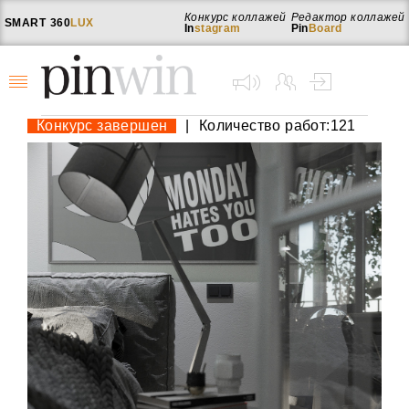
Конкурс коллажей
Редактор коллажей
SMART
360
LUX
In
stagram
Pin
Board
Конкурс завершен
|
Количество работ:121