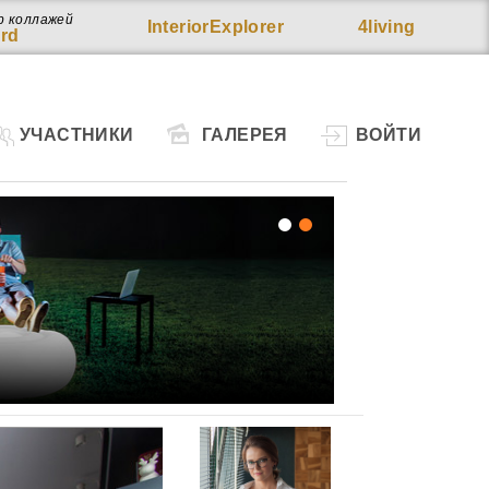
р коллажей
InteriorExplorer
4living
rd
УЧАСТНИКИ
ГАЛЕРЕЯ
ВОЙТИ