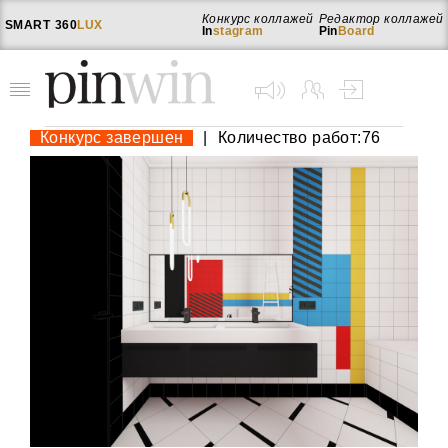
Конкурс коллажей
Редактор коллажей
SMART
360
LUX
In
stagram
Pin
Board
Конкурс завершен
|
Количество работ:76